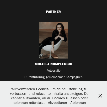
PARTNER
MIHAELA NOMPLEGGIO
Fotografie
Durchführung gemeinsamer Kampagnen
Wir verwenden Cookies, um deine Erfahrung zu
verbessern und relevante Inhalte anzuzeigen. Du
kannst auswählen, ob du Cookies zulassen oder
©2025 Julia C. Woellner
ablehnen möchtest.
Akzeptieren
Ablehnen